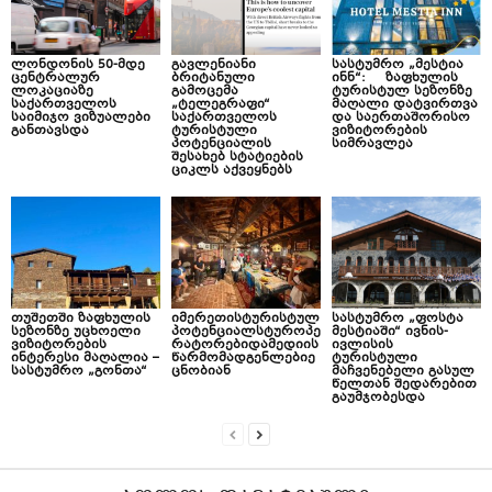
ლონდონის 50-მდე
გავლენიანი
სასტუმრო „მესტია
ცენტრალურ
ბრიტანული
ინნ“: ზაფხულის
ლოკაციაზე
გამოცემა
ტურისტულ სეზონზე
საქართველოს
„ტელეგრაფი“
მაღალი დატვირთვა
საიმიჯო ვიზუალები
საქართველოს
და საერთაშორისო
განთავსდა
ტურისტული
ვიზიტორების
პოტენციალის
სიმრავლეა
შესახებ სტატიების
ციკლს აქვეყნებს
თუშეთში ზაფხულის
იმერეთისტურისტულ
სასტუმრო „ფოსტა
სეზონზე უცხოელი
პოტენციალსტუროპე
მესტიაში“ ივნის-
ვიზიტორების
რატორებიდამედიის
ივლისის
ინტერესი მაღალია –
წარმომადგენლებიე
ტურისტული
სასტუმრო „გონთა“
ცნობიან
მაჩვენებელი გასულ
წელთან შედარებით
გაუმჯობესდა