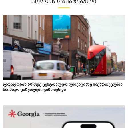
ᲑᲝᲚᲝᲡ ᲓᲐᲛᲐᲢᲔᲑᲣᲚᲘ
ლონდონის 50-მდე ცენტრალურ ლოკაციაზე საქართველოს
საიმიჯო ვიზუალები განთავსდა