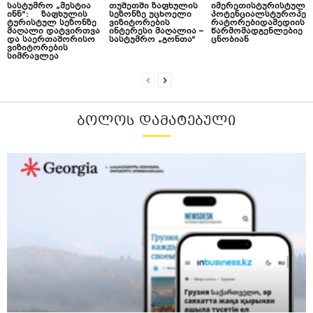
სასტუმრო „მესტია
თუშეთში ზაფხულის
იმერეთისტურისტულ
ინნ“: ზაფხულის
სეზონზე უცხოელი
პოტენციალსტუროპე
ტურისტულ სეზონზე
ვიზიტორების
რატორებიდამედიის
მაღალი დატვირთვა
ინტერესი მაღალია –
წარმომადგენლებიე
და საერთაშორისო
სასტუმრო „გონთა“
ცნობიან
ვიზიტორების
სიმრავლეა
ᲑᲝᲚᲝᲡ ᲓᲐᲛᲐᲢᲔᲑᲣᲚᲘ