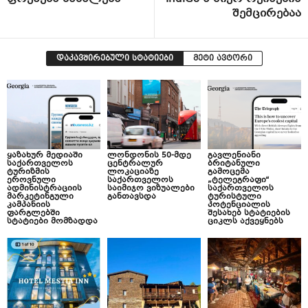
შემცირებაა
დაკავშირებული სტატიები
მეტი ავტორი
ყაზახურ მედიაში
ლონდონის 50-მდე
გავლენიანი
საქართველოს
ცენტრალურ
ბრიტანული
ტურიზმის
ლოკაციაზე
გამოცემა
ეროვნული
საქართველოს
„ტელეგრაფი“
ადმინისტრაციის
საიმიჯო ვიზუალები
საქართველოს
მარკეტინგული
განთავსდა
ტურისტული
კამპანიის
პოტენციალის
ფარგლებში
შესახებ სტატიების
სტატიები მომზადდა
ციკლს აქვეყნებს