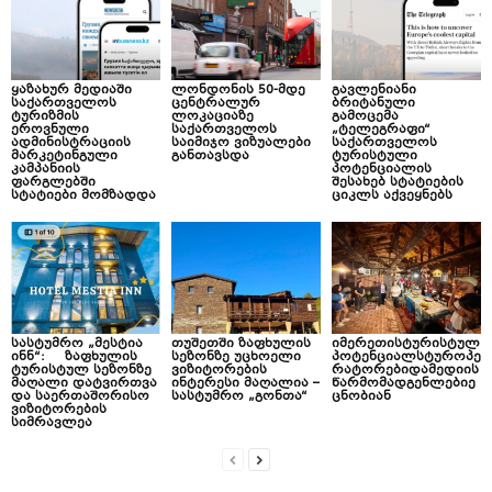
ყაზახურ მედიაში
ლონდონის 50-მდე
გავლენიანი
საქართველოს
ცენტრალურ
ბრიტანული
ტურიზმის
ლოკაციაზე
გამოცემა
ეროვნული
საქართველოს
„ტელეგრაფი“
ადმინისტრაციის
საიმიჯო ვიზუალები
საქართველოს
მარკეტინგული
განთავსდა
ტურისტული
კამპანიის
პოტენციალის
ფარგლებში
შესახებ სტატიების
სტატიები მომზადდა
ციკლს აქვეყნებს
სასტუმრო „მესტია
თუშეთში ზაფხულის
იმერეთისტურისტულ
ინნ“: ზაფხულის
სეზონზე უცხოელი
პოტენციალსტუროპე
ტურისტულ სეზონზე
ვიზიტორების
რატორებიდამედიის
მაღალი დატვირთვა
ინტერესი მაღალია –
წარმომადგენლებიე
და საერთაშორისო
სასტუმრო „გონთა“
ცნობიან
ვიზიტორების
სიმრავლეა