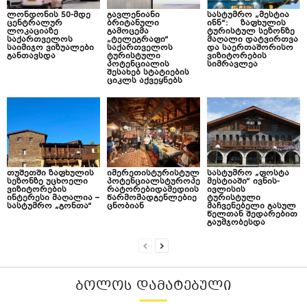
ლონდონის 50-მდე
გავლენიანი
სასტუმრო „მესტია
ცენტრალურ
ბრიტანული
ინნ“: ზაფხულის
ლოკაციაზე
გამოცემა
ტურისტულ სეზონზე
საქართველოს
„ტელეგრაფი“
მაღალი დატვირთვა
საიმიჯო ვიზუალები
საქართველოს
და საერთაშორისო
განთავსდა
ტურისტული
ვიზიტორების
პოტენციალის
სიმრავლეა
შესახებ სტატიების
ციკლს აქვეყნებს
თუშეთში ზაფხულის
იმერეთისტურისტულ
სასტუმრო „ფოსტა
სეზონზე უცხოელი
პოტენციალსტუროპე
მესტიაში“ ივნის-
ვიზიტორების
რატორებიდამედიის
ივლისის
ინტერესი მაღალია –
წარმომადგენლებიე
ტურისტული
სასტუმრო „გონთა“
ცნობიან
მაჩვენებელი გასულ
წელთან შედარებით
გაუმჯობესდა
ᲑᲝᲚᲝᲡ ᲓᲐᲛᲐᲢᲔᲑᲣᲚᲘ