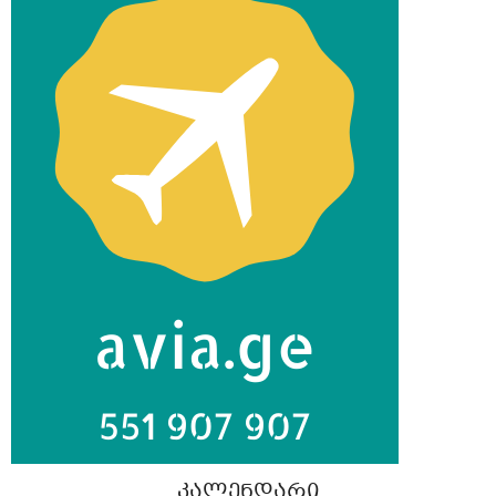
ᲙᲐᲚᲔᲜᲓᲐᲠᲘ