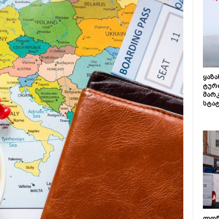
ყაზ
ტურ
მარ
სტა