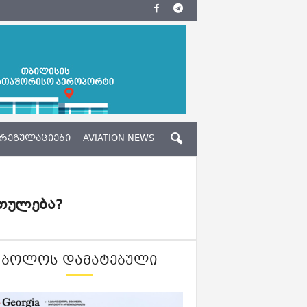
ᲠᲔᲒᲣᲚᲐᲪᲘᲔᲑᲘ
AVIATION NEWS
თულება?
ᲑᲝᲚᲝᲡ ᲓᲐᲛᲐᲢᲔᲑᲣᲚᲘ