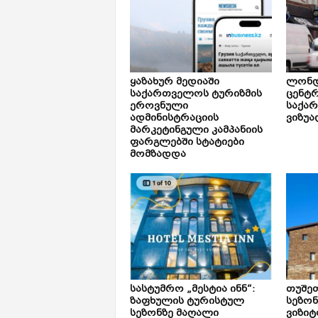
ყაზახურ მედიაში
ლონდ
საქართველოს ტურიზმის
ცენტ
ეროვნული
საქა
ადმინისტრაციის
ვიზუა
მარკეტინგული კამპანიის
ფარგლებში სტატიები
მომზადდა
სასტუმრო „მესტია ინნ“:
თუშე
ზაფხულის ტურისტულ
სეზონ
სეზონზე მაღალი
ვიზიტ