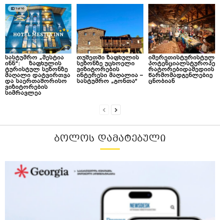
სასტუმრო „მესტია
თუშეთში ზაფხულის
იმერეთისტურისტულ
ინნ“: ზაფხულის
სეზონზე უცხოელი
პოტენციალსტუროპე
ტურისტულ სეზონზე
ვიზიტორების
რატორებიდამედიის
მაღალი დატვირთვა
ინტერესი მაღალია –
წარმომადგენლებიე
და საერთაშორისო
სასტუმრო „გონთა“
ცნობიან
ვიზიტორების
სიმრავლეა
ᲑᲝᲚᲝᲡ ᲓᲐᲛᲐᲢᲔᲑᲣᲚᲘ