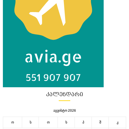
ᲙᲐᲚᲔᲜᲓᲐᲠᲘ
აგვისტო 2026
ო
ს
ო
ხ
პ
შ
კ