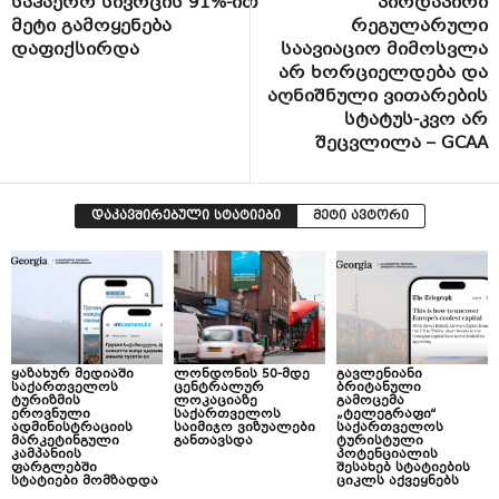
საჰაერო სივრცის 91%-ით
პირდაპირი
მეტი გამოყენება
რეგულარული
დაფიქსირდა
საავიაციო მიმოსვლა
არ ხორციელდება და
აღნიშნული ვითარების
სტატუს-კვო არ
შეცვლილა – GCAA
დაკავშირებული სტატიები
მეტი ავტორი
ყაზახურ მედიაში
ლონდონის 50-მდე
გავლენიანი
საქართველოს
ცენტრალურ
ბრიტანული
ტურიზმის
ლოკაციაზე
გამოცემა
ეროვნული
საქართველოს
„ტელეგრაფი“
ადმინისტრაციის
საიმიჯო ვიზუალები
საქართველოს
მარკეტინგული
განთავსდა
ტურისტული
კამპანიის
პოტენციალის
ფარგლებში
შესახებ სტატიების
სტატიები მომზადდა
ციკლს აქვეყნებს