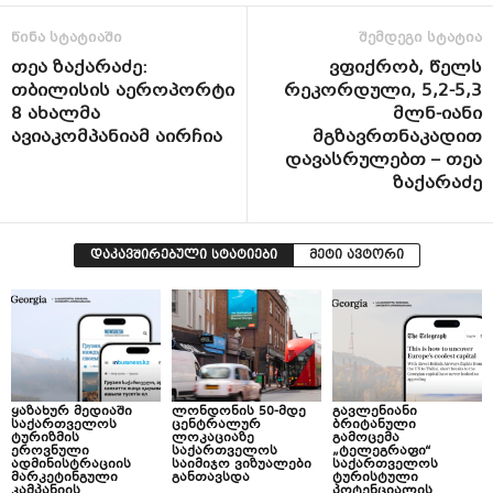
წინა სტატიაში
შემდეგი სტატია
თეა ზაქარაძე:
ვფიქრობ, წელს
თბილისის აეროპორტი
რეკორდული, 5,2-5,3
8 ახალმა
მლნ-იანი
ავიაკომპანიამ აირჩია
მგზავრთნაკადით
დავასრულებთ – თეა
ზაქარაძე
დაკავშირებული სტატიები
მეტი ავტორი
ყაზახურ მედიაში
ლონდონის 50-მდე
გავლენიანი
საქართველოს
ცენტრალურ
ბრიტანული
ტურიზმის
ლოკაციაზე
გამოცემა
ეროვნული
საქართველოს
„ტელეგრაფი“
ადმინისტრაციის
საიმიჯო ვიზუალები
საქართველოს
მარკეტინგული
განთავსდა
ტურისტული
კამპანიის
პოტენციალის