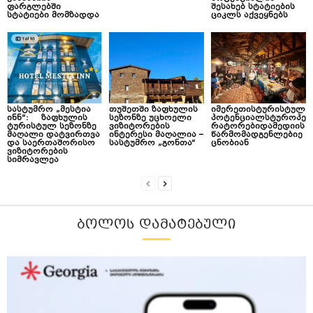
ფარგლებში
შესახებ სტატიების
სტატიები მომზადდა
ციკლს აქვეყნებს
სასტუმრო „მესტია
თუშეთში ზაფხულის
იმერეთისტურისტულ
ინნ“: ზაფხულის
სეზონზე უცხოელი
პოტენციალსტუროპე
ტურისტულ სეზონზე
ვიზიტორების
რატორებიდამედიის
მაღალი დატვირთვა
ინტერესი მაღალია –
წარმომადგენლებიე
და საერთაშორისო
სასტუმრო „გონთა“
ცნობიან
ვიზიტორების
სიმრავლეა
ᲑᲝᲚᲝᲡ ᲓᲐᲛᲐᲢᲔᲑᲣᲚᲘ