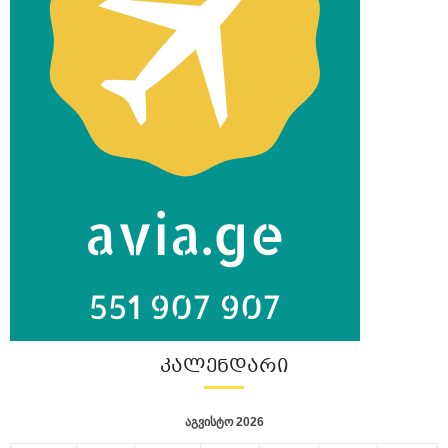
ᲙᲐᲚᲔᲜᲓᲐᲠᲘ
აგვისტო 2026