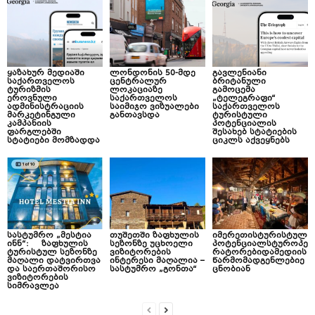
ყაზახურ მედიაში
ლონდონის 50-მდე
გავლენიანი
საქართველოს
ცენტრალურ
ბრიტანული
ტურიზმის
ლოკაციაზე
გამოცემა
ეროვნული
საქართველოს
„ტელეგრაფი“
ადმინისტრაციის
საიმიჯო ვიზუალები
საქართველოს
მარკეტინგული
განთავსდა
ტურისტული
კამპანიის
პოტენციალის
ფარგლებში
შესახებ სტატიების
სტატიები მომზადდა
ციკლს აქვეყნებს
სასტუმრო „მესტია
თუშეთში ზაფხულის
იმერეთისტურისტულ
ინნ“: ზაფხულის
სეზონზე უცხოელი
პოტენციალსტუროპე
ტურისტულ სეზონზე
ვიზიტორების
რატორებიდამედიის
მაღალი დატვირთვა
ინტერესი მაღალია –
წარმომადგენლებიე
და საერთაშორისო
სასტუმრო „გონთა“
ცნობიან
ვიზიტორების
სიმრავლეა