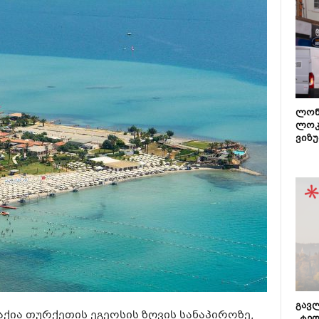
ლონ
ლოკ
ვიზუ
გავლ
ქია თურქეთის ეგეოსის ზღვის სანაპიროზე,