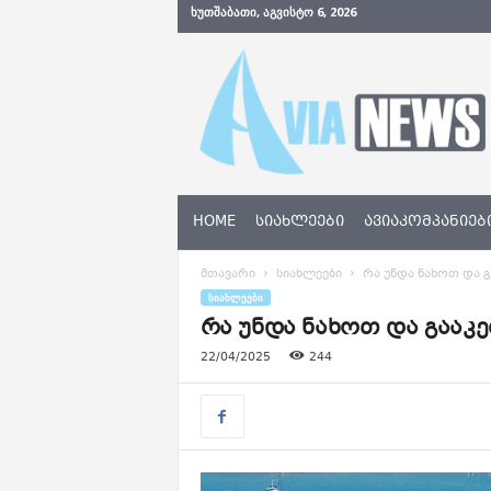
ᲮᲣᲗᲨᲐᲑᲐᲗᲘ, ᲐᲒᲕᲘᲡᲢᲝ 6, 2026
A
v
i
a
N
e
w
s
HOME
ᲡᲘᲐᲮᲚᲔᲔᲑᲘ
ᲐᲕᲘᲐᲙᲝᲛᲞᲐᲜᲘᲔᲑ
.
g
მთავარი
სიახლეები
რა უნდა ნახოთ და 
e
ᲡᲘᲐᲮᲚᲔᲔᲑᲘ
რა უნდა ნახოთ და გააკ
22/04/2025
244