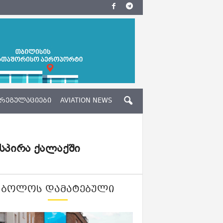
ᲠᲔᲒᲣᲚᲐᲪᲘᲔᲑᲘ
AVIATION NEWS
სპირა ქალაქში
ᲑᲝᲚᲝᲡ ᲓᲐᲛᲐᲢᲔᲑᲣᲚᲘ