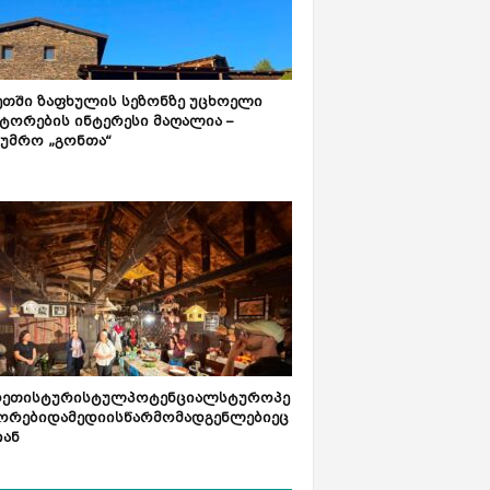
ეთში ზაფხულის სეზონზე უცხოელი
ტორების ინტერესი მაღალია –
ტუმრო „გონთა“
რეთისტურისტულპოტენციალსტუროპე
ორებიდამედიისწარმომადგენლებიეც
იან