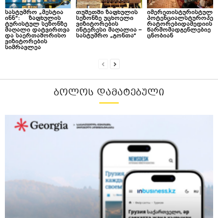
სასტუმრო „მესტია
თუშეთში ზაფხულის
იმერეთისტურისტულ
ინნ“: ზაფხულის
სეზონზე უცხოელი
პოტენციალსტუროპე
ტურისტულ სეზონზე
ვიზიტორების
რატორებიდამედიის
მაღალი დატვირთვა
ინტერესი მაღალია –
წარმომადგენლებიე
და საერთაშორისო
სასტუმრო „გონთა“
ცნობიან
ვიზიტორების
სიმრავლეა
ᲑᲝᲚᲝᲡ ᲓᲐᲛᲐᲢᲔᲑᲣᲚᲘ