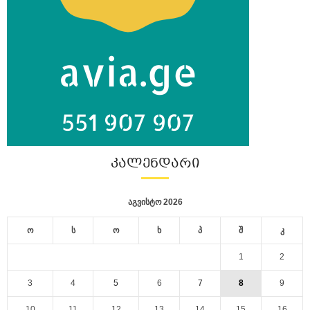
ᲙᲐᲚᲔᲜᲓᲐᲠᲘ
აგვისტო 2026
ო
ს
ო
ხ
პ
შ
კ
1
2
3
4
5
6
7
8
9
10
11
12
13
14
15
16