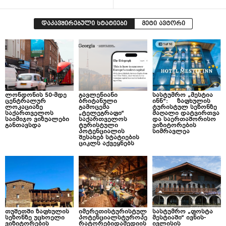
დაკავშირებული სტატიები
მეტი ავტორი
ლონდონის 50-მდე
გავლენიანი
სასტუმრო „მესტია
ცენტრალურ
ბრიტანული
ინნ“: ზაფხულის
ლოკაციაზე
გამოცემა
ტურისტულ სეზონზე
საქართველოს
„ტელეგრაფი“
მაღალი დატვირთვა
საიმიჯო ვიზუალები
საქართველოს
და საერთაშორისო
განთავსდა
ტურისტული
ვიზიტორების
პოტენციალის
სიმრავლეა
შესახებ სტატიების
ციკლს აქვეყნებს
თუშეთში ზაფხულის
იმერეთისტურისტულ
სასტუმრო „ფოსტა
სეზონზე უცხოელი
პოტენციალსტუროპე
მესტიაში“ ივნის-
ვიზიტორების
რატორებიდამედიის
ივლისის