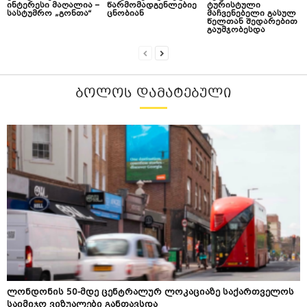
ინტერესი მაღალია –
წარმომადგენლებიე
ტურისტული
სასტუმრო „გონთა“
ცნობიან
მაჩვენებელი გასულ
წელთან შედარებით
გაუმჯობესდა
ᲑᲝᲚᲝᲡ ᲓᲐᲛᲐᲢᲔᲑᲣᲚᲘ
ლონდონის 50-მდე ცენტრალურ ლოკაციაზე საქართველოს
საიმიჯო ვიზუალები განთავსდა