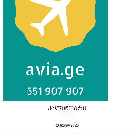
ᲙᲐᲚᲔᲜᲓᲐᲠᲘ
აგვისტო 2026