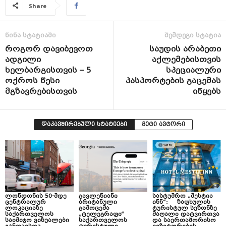
Share
წინა სტატიაში
შემდეგი სტატია
როგორ დავიბევოთ
საუდის არაბეთი
ადგილი
აქლემებისთვის
ხელბარგისთვის – 5
სპეციალური
ოქროს წესი
პასპორტების გაცემას
მგზავრებისთვის
იწყებს
დაკავშირებული სტატიები
მეტი ავტორი
ლონდონის 50-მდე
გავლენიანი
სასტუმრო „მესტია
ცენტრალურ
ბრიტანული
ინნ“: ზაფხულის
ლოკაციაზე
გამოცემა
ტურისტულ სეზონზე
საქართველოს
„ტელეგრაფი“
მაღალი დატვირთვა
საიმიჯო ვიზუალები
საქართველოს
და საერთაშორისო