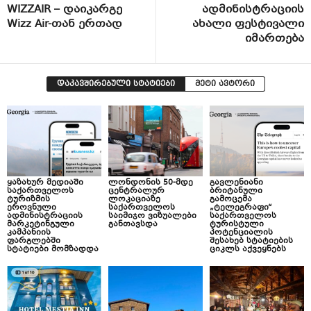
WIZZAIR – დაიკარგე
ადმინისტრაციის
Wizz Air-თან ერთად
ახალი ფესტივალი
იმართება
დაკავშირებული სტატიები
მეტი ავტორი
ყაზახურ მედიაში
ლონდონის 50-მდე
გავლენიანი
საქართველოს
ცენტრალურ
ბრიტანული
ტურიზმის
ლოკაციაზე
გამოცემა
ეროვნული
საქართველოს
„ტელეგრაფი“
ადმინისტრაციის
საიმიჯო ვიზუალები
საქართველოს
მარკეტინგული
განთავსდა
ტურისტული
კამპანიის
პოტენციალის
ფარგლებში
შესახებ სტატიების
სტატიები მომზადდა
ციკლს აქვეყნებს