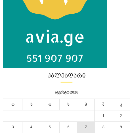
ᲙᲐᲚᲔᲜᲓᲐᲠᲘ
აგვისტო 2026
ო
ს
ო
ხ
პ
შ
კ
1
2
3
4
5
6
7
8
9