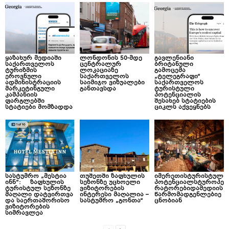
ყაზახურ მედიაში
ლონდონის 50-მდე
გავლენიანი
საქართველოს
ცენტრალურ
ბრიტანული
ტურიზმის
ლოკაციაზე
გამოცემა
ეროვნული
საქართველოს
„ტელეგრაფი“
ადმინისტრაციის
საიმიჯო ვიზუალები
საქართველოს
მარკეტინგული
განთავსდა
ტურისტული
კამპანიის
პოტენციალის
ფარგლებში
შესახებ სტატიების
სტატიები მომზადდა
ციკლს აქვეყნებს
სასტუმრო „მესტია
თუშეთში ზაფხულის
იმერეთისტურისტულ
ინნ“: ზაფხულის
სეზონზე უცხოელი
პოტენციალსტუროპე
ტურისტულ სეზონზე
ვიზიტორების
რატორებიდამედიის
მაღალი დატვირთვა
ინტერესი მაღალია –
წარმომადგენლებიე
და საერთაშორისო
სასტუმრო „გონთა“
ცნობიან
ვიზიტორების
სიმრავლეა