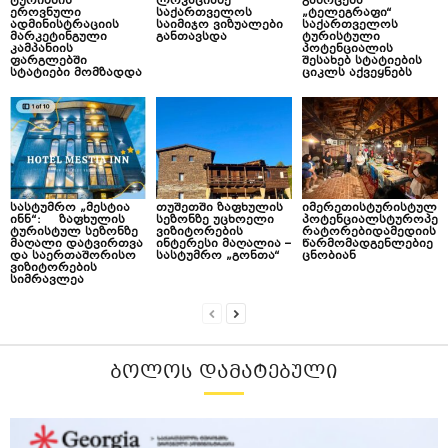
ტურიზმის
ლოკაციაზე
გამოცემა
ეროვნული
საქართველოს
„ტელეგრაფი“
ადმინისტრაციის
საიმიჯო ვიზუალები
საქართველოს
მარკეტინგული
განთავსდა
ტურისტული
კამპანიის
პოტენციალის
ფარგლებში
შესახებ სტატიების
სტატიები მომზადდა
ციკლს აქვეყნებს
სასტუმრო „მესტია
თუშეთში ზაფხულის
იმერეთისტურისტულ
ინნ“: ზაფხულის
სეზონზე უცხოელი
პოტენციალსტუროპე
ტურისტულ სეზონზე
ვიზიტორების
რატორებიდამედიის
მაღალი დატვირთვა
ინტერესი მაღალია –
წარმომადგენლებიე
და საერთაშორისო
სასტუმრო „გონთა“
ცნობიან
ვიზიტორების
სიმრავლეა
ᲑᲝᲚᲝᲡ ᲓᲐᲛᲐᲢᲔᲑᲣᲚᲘ