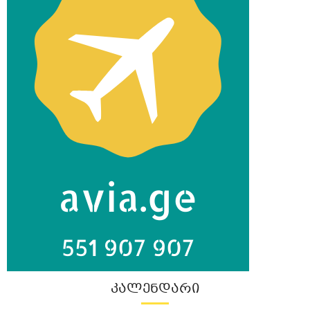
ᲙᲐᲚᲔᲜᲓᲐᲠᲘ