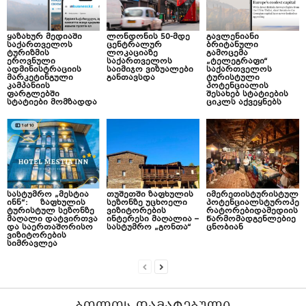
ყაზახურ მედიაში
ლონდონის 50-მდე
გავლენიანი
საქართველოს
ცენტრალურ
ბრიტანული
ტურიზმის
ლოკაციაზე
გამოცემა
ეროვნული
საქართველოს
„ტელეგრაფი“
ადმინისტრაციის
საიმიჯო ვიზუალები
საქართველოს
მარკეტინგული
განთავსდა
ტურისტული
კამპანიის
პოტენციალის
ფარგლებში
შესახებ სტატიების
სტატიები მომზადდა
ციკლს აქვეყნებს
სასტუმრო „მესტია
თუშეთში ზაფხულის
იმერეთისტურისტულ
ინნ“: ზაფხულის
სეზონზე უცხოელი
პოტენციალსტუროპე
ტურისტულ სეზონზე
ვიზიტორების
რატორებიდამედიის
მაღალი დატვირთვა
ინტერესი მაღალია –
წარმომადგენლებიე
და საერთაშორისო
სასტუმრო „გონთა“
ცნობიან
ვიზიტორების
სიმრავლეა