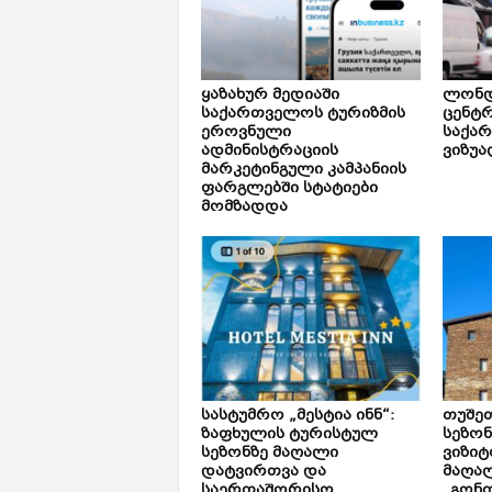
ყაზახურ მედიაში
ლონდ
საქართველოს ტურიზმის
ცენტ
ეროვნული
საქა
ადმინისტრაციის
ვიზუა
მარკეტინგული კამპანიის
ფარგლებში სტატიები
მომზადდა
სასტუმრო „მესტია ინნ“:
თუშე
ზაფხულის ტურისტულ
სეზონ
სეზონზე მაღალი
ვიზიტ
დატვირთვა და
მაღალ
საერთაშორისო
„გონთ