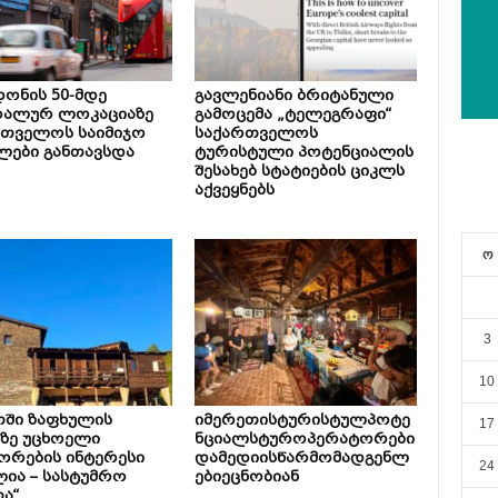
ონის 50-მდე
გავლენიანი ბრიტანული
რალურ ლოკაციაზე
გამოცემა „ტელეგრაფი“
რთველოს საიმიჯო
საქართველოს
ლები განთავსდა
ტურისტული პოტენციალის
შესახებ სტატიების ციკლს
აქვეყნებს
ო
3
10
თში ზაფხულის
იმერეთისტურისტულპოტე
17
ზე უცხოელი
ნციალსტუროპერატორები
ორების ინტერესი
დამედიისწარმომადგენლ
24
ია – სასტუმრო
ებიეცნობიან
ა“