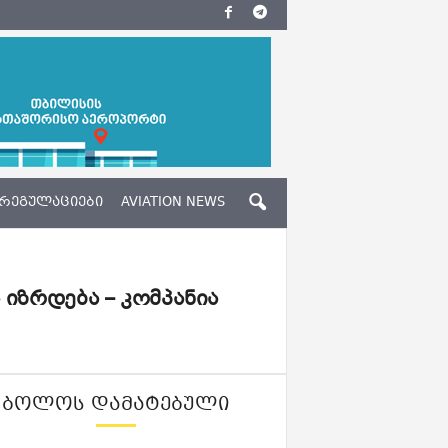
ᲠᲔᲒᲣᲚᲐᲪᲘᲔᲑᲘ
AVIATION NEWS
იზრდება – კომპანია
ᲑᲝᲚᲝᲡ ᲓᲐᲛᲐᲢᲔᲑᲣᲚᲘ