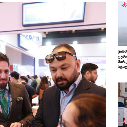
ყაზ
ტურ
მარ
სტა