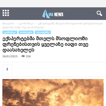
მთავარი
ეკონომიკა
ექსპერტებმა მთელს მსოფლიოში ფრენებისთვის
ყველაზე იაფი თვე დაასახელეს
ᲔᲙᲝᲜᲝᲛᲘᲙᲐ
ᲡᲘᲐᲮᲚᲔᲔᲑᲘ
ᲡᲚᲐᲘᲓᲔᲠᲖᲔ
ექსპერტებმა მთელს მსოფლიოში
ფრენებისთვის ყველაზე იაფი თვე
დაასახელეს
26/01/2023
326