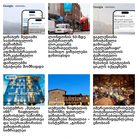
ყაზახურ მედიაში
ლონდონის 50-მდე
გავლენიანი
საქართველოს
ცენტრალურ
ბრიტანული
ტურიზმის
ლოკაციაზე
გამოცემა
ეროვნული
საქართველოს
„ტელეგრაფი“
ადმინისტრაციის
საიმიჯო ვიზუალები
საქართველოს
მარკეტინგული
განთავსდა
ტურისტული
კამპანიის
პოტენციალის
ფარგლებში
შესახებ სტატიების
სტატიები მომზადდა
ციკლს აქვეყნებს
სასტუმრო „მესტია
თუშეთში ზაფხულის
იმერეთისტურისტულ
ინნ“: ზაფხულის
სეზონზე უცხოელი
პოტენციალსტუროპე
ტურისტულ სეზონზე
ვიზიტორების
რატორებიდამედიის
მაღალი დატვირთვა
ინტერესი მაღალია –
წარმომადგენლებიე
და საერთაშორისო
სასტუმრო „გონთა“
ცნობიან
ვიზიტორების
სიმრავლეა