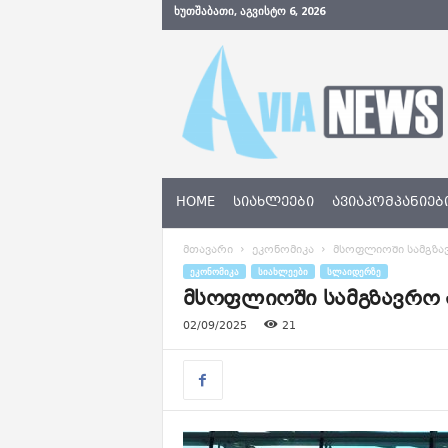
ᲮᲣᲗᲨᲐᲑᲐᲗᲘ, ᲐᲒᲕᲘᲡᲢᲝ 6, 2026
A
v
i
a
N
e
w
s
HOME
ᲡᲘᲐᲮᲚᲔᲔᲑᲘ
ᲐᲕᲘᲐᲙᲝᲛᲞᲐᲜᲘᲔᲑ
.
g
მთავარი
ეკონომიკა
მსოფლიოში სამგზავ
e
ᲔᲙᲝᲜᲝᲛᲘᲙᲐ
ᲡᲘᲐᲮᲚᲔᲔᲑᲘ
ᲡᲚᲐᲘᲓᲔᲠᲖᲔ
მსოფლიოში სამგზავრო ა
02/09/2025
21