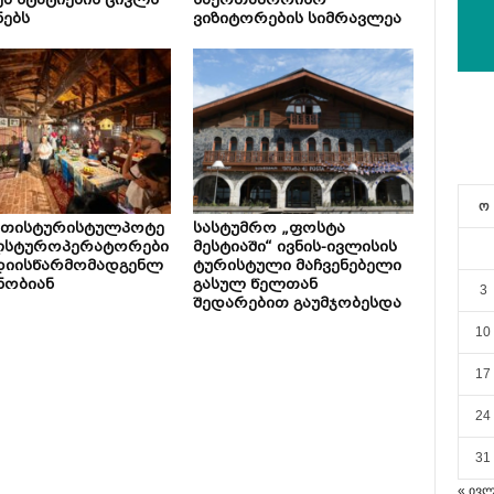
ებ სტატიების ციკლს
საერთაშორისო
ნებს
ვიზიტორების სიმრავლეა
ო
ეთისტურისტულპოტე
სასტუმრო „ფოსტა
ლსტუროპერატორები
მესტიაში“ ივნის-ივლისის
დიისწარმომადგენლ
ტურისტული მაჩვენებელი
ნობიან
გასულ წელთან
3
შედარებით გაუმჯობესდა
10
17
24
31
« ივ