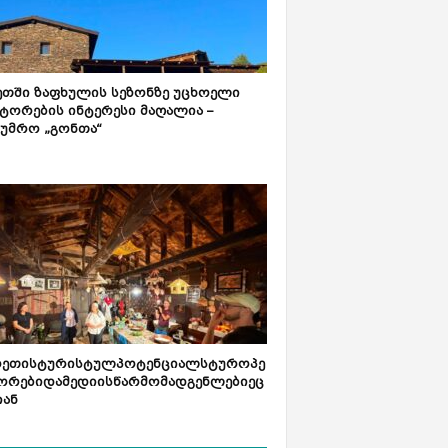
ეთში ზაფხულის სეზონზე უცხოელი
ტორების ინტერესი მაღალია –
ტუმრო „გონთა“
რეთისტურისტულპოტენციალსტუროპე
ორებიდამედიისწარმომადგენლებიეც
იან