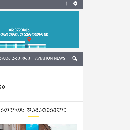
ᲠᲔᲒᲣᲚᲐᲪᲘᲔᲑᲘ
AVIATION NEWS
და
ᲑᲝᲚᲝᲡ ᲓᲐᲛᲐᲢᲔᲑᲣᲚᲘ