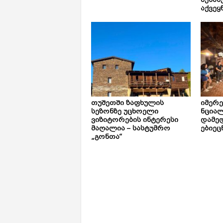
შესახ
აქვეყ
თუშეთში ზაფხულის
იმერ
სეზონზე უცხოელი
ნცია
ვიზიტორების ინტერესი
დამე
მაღალია – სასტუმრო
ებიეც
„გონთა“