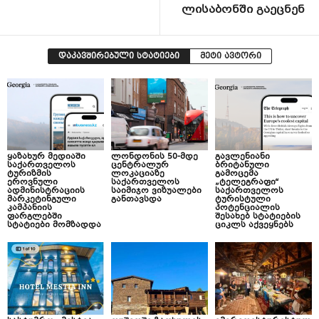
ლისაბონში გაეცნენ
დაკავშირებული სტატიები
მეტი ავტორი
ყაზახურ მედიაში
ლონდონის 50-მდე
გავლენიანი
საქართველოს
ცენტრალურ
ბრიტანული
ტურიზმის
ლოკაციაზე
გამოცემა
ეროვნული
საქართველოს
„ტელეგრაფი“
ადმინისტრაციის
საიმიჯო ვიზუალები
საქართველოს
მარკეტინგული
განთავსდა
ტურისტული
კამპანიის
პოტენციალის
ფარგლებში
შესახებ სტატიების
სტატიები მომზადდა
ციკლს აქვეყნებს