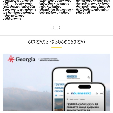
სასტუმრო „მესტია
თუშეთში ზაფხულის
იმერეთისტურისტულ
ინნ“: ზაფხულის
სეზონზე უცხოელი
პოტენციალსტუროპე
ტურისტულ სეზონზე
ვიზიტორების
რატორებიდამედიის
მაღალი დატვირთვა
ინტერესი მაღალია –
წარმომადგენლებიე
და საერთაშორისო
სასტუმრო „გონთა“
ცნობიან
ვიზიტორების
სიმრავლეა
ᲑᲝᲚᲝᲡ ᲓᲐᲛᲐᲢᲔᲑᲣᲚᲘ