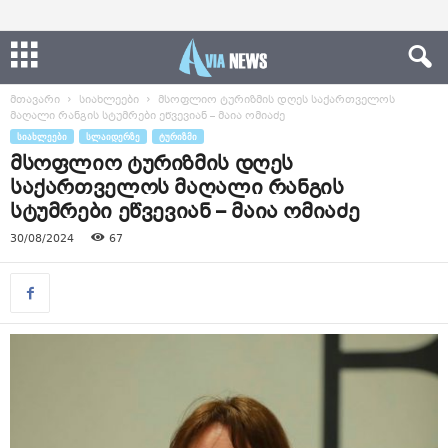
მთავარი
სიახლეები
მსოფლიო ტურიზმის დღეს საქართველოს
მაღალი რანგის სტუმრები ეწვევიან – მაია ომიაძე
ᲡᲘᲐᲮᲚᲔᲔᲑᲘ
ᲡᲚᲐᲘᲓᲔᲠᲖᲔ
ᲢᲣᲠᲘᲖᲛᲘ
მსოფლიო ტურიზმის დღეს
საქართველოს მაღალი რანგის
სტუმრები ეწვევიან – მაია ომიაძე
30/08/2024
67