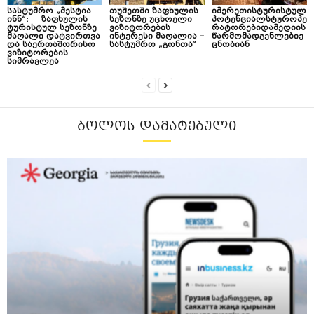
სასტუმრო „მესტია
თუშეთში ზაფხულის
იმერეთისტურისტულ
ინნ“: ზაფხულის
სეზონზე უცხოელი
პოტენციალსტუროპე
ტურისტულ სეზონზე
ვიზიტორების
რატორებიდამედიის
მაღალი დატვირთვა
ინტერესი მაღალია –
წარმომადგენლებიე
და საერთაშორისო
სასტუმრო „გონთა“
ცნობიან
ვიზიტორების
სიმრავლეა
ᲑᲝᲚᲝᲡ ᲓᲐᲛᲐᲢᲔᲑᲣᲚᲘ