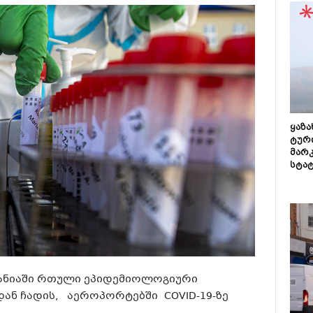
ყაზ
ტურ
მარ
სტა
მანიაში რთული ეპიდემიოლოგიური
დან ჩადის, აეროპორტებში COVID-19-ზე