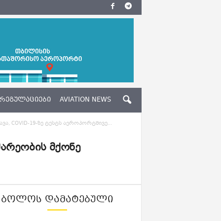
ᲠᲔᲒᲣᲚᲐᲪᲘᲔᲑᲘ
AVIATION NEWS
, COVID-19-ზე ტესტს აეროპორტშივე...
არეობის მქონე
ᲑᲝᲚᲝᲡ ᲓᲐᲛᲐᲢᲔᲑᲣᲚᲘ