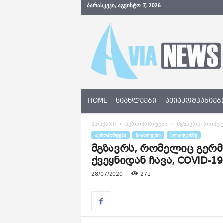
ᲞᲐᲠᲐᲡᲙᲔᲕᲘ, ᲐᲒᲕᲘᲡᲢᲝ 7, 2026
A
v
i
a
N
e
w
s
HOME
ᲡᲘᲐᲮᲚᲔᲔᲑᲘ
ᲐᲕᲘᲐᲙᲝᲛᲞᲐᲜᲘᲔᲑ
.
g
მთავარი
აეროპორტები
მგზავრს, რომელ
e
ᲐᲔᲠᲝᲞᲝᲠᲢᲔᲑᲘ
ᲡᲘᲐᲮᲚᲔᲔᲑᲘ
ᲡᲚᲐᲘᲓᲔᲠᲖᲔ
მგზავრს, რომელიც გერ
ქვეყნიდან ჩავა, COVID-
28/07/2020
271