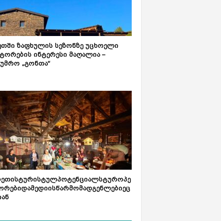
ეთში ზაფხულის სეზონზე უცხოელი
ტორების ინტერესი მაღალია –
ტუმრო „გონთა“
რეთისტურისტულპოტენციალსტუროპე
ორებიდამედიისწარმომადგენლებიეც
იან