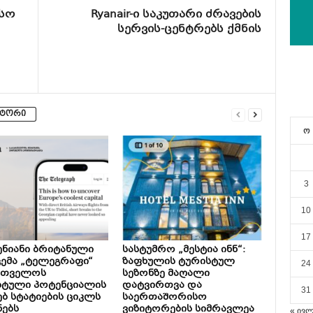
ისო
Ryanair-ი საკუთარი ძრავების
სერვის-ცენტრებს ქმნის
ვტორი
ო
3
10
17
ნიანი ბრიტანული
სასტუმრო „მესტია ინნ“:
ემა „ტელეგრაფი“
ზაფხულის ტურისტულ
24
რთველოს
სეზონზე მაღალი
სტული პოტენციალის
დატვირთვა და
31
ებ სტატიების ციკლს
საერთაშორისო
ნებს
ვიზიტორების სიმრავლეა
« ივ