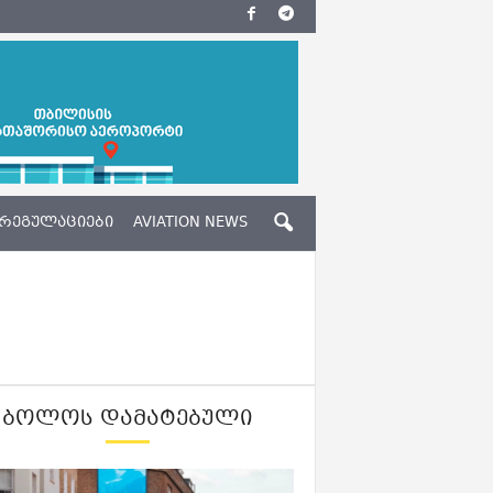
ᲠᲔᲒᲣᲚᲐᲪᲘᲔᲑᲘ
AVIATION NEWS
ᲑᲝᲚᲝᲡ ᲓᲐᲛᲐᲢᲔᲑᲣᲚᲘ