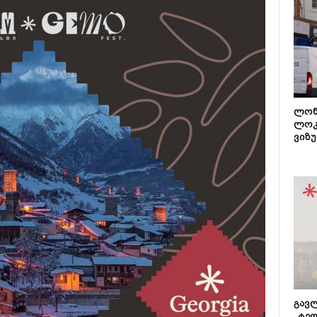
ლონ
ლოკ
ვიზუ
გავლ