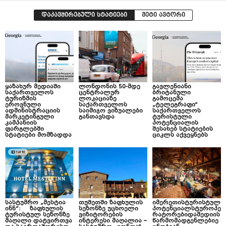
დაკავშირებული სტატიები
მეტი ავტორი
ყაზახურ მედიაში
ლონდონის 50-მდე
გავლენიანი
საქართველოს
ცენტრალურ
ბრიტანული
ტურიზმის
ლოკაციაზე
გამოცემა
ეროვნული
საქართველოს
„ტელეგრაფი“
ადმინისტრაციის
საიმიჯო ვიზუალები
საქართველოს
მარკეტინგული
განთავსდა
ტურისტული
კამპანიის
პოტენციალის
ფარგლებში
შესახებ სტატიების
სტატიები მომზადდა
ციკლს აქვეყნებს
სასტუმრო „მესტია
თუშეთში ზაფხულის
იმერეთისტურისტულ
ინნ“: ზაფხულის
სეზონზე უცხოელი
პოტენციალსტუროპე
ტურისტულ სეზონზე
ვიზიტორების
რატორებიდამედიის
მაღალი დატვირთვა
ინტერესი მაღალია –
წარმომადგენლებიე