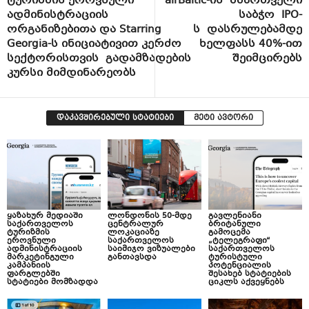
ტურიზმის ეროვნული
airBaltic-ის მმართველი
ადმინისტრაციის
საბჭო IPO-
ორგანიზებითა და Starring
ს დასრულებამდე
Georgia-ს ინიციატივით კერძო
ხელფასს 40%-ით
სექტორისთვის გადამზადების
შეიმცირებს
კურსი მიმდინარეობს
დაკავშირებული სტატიები
მეტი ავტორი
ყაზახურ მედიაში
ლონდონის 50-მდე
გავლენიანი
საქართველოს
ცენტრალურ
ბრიტანული
ტურიზმის
ლოკაციაზე
გამოცემა
ეროვნული
საქართველოს
„ტელეგრაფი“
ადმინისტრაციის
საიმიჯო ვიზუალები
საქართველოს
მარკეტინგული
განთავსდა
ტურისტული
კამპანიის
პოტენციალის
ფარგლებში
შესახებ სტატიების
სტატიები მომზადდა
ციკლს აქვეყნებს