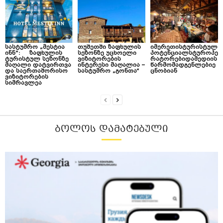
სასტუმრო „მესტია
თუშეთში ზაფხულის
იმერეთისტურისტულ
ინნ“: ზაფხულის
სეზონზე უცხოელი
პოტენციალსტუროპე
ტურისტულ სეზონზე
ვიზიტორების
რატორებიდამედიის
მაღალი დატვირთვა
ინტერესი მაღალია –
წარმომადგენლებიე
და საერთაშორისო
სასტუმრო „გონთა“
ცნობიან
ვიზიტორების
სიმრავლეა
ᲑᲝᲚᲝᲡ ᲓᲐᲛᲐᲢᲔᲑᲣᲚᲘ