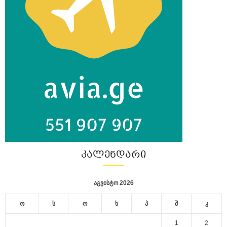
ᲙᲐᲚᲔᲜᲓᲐᲠᲘ
აგვისტო 2026
ო
ს
ო
ხ
პ
შ
კ
1
2