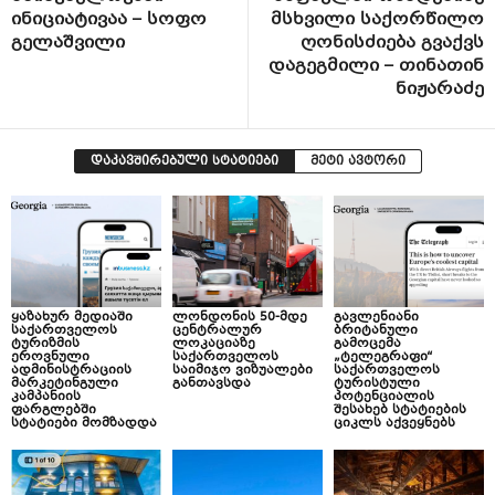
ინიციატივაა – სოფო
მსხვილი საქორწილო
გელაშვილი
ღონისძიება გვაქვს
დაგეგმილი – თინათინ
ნიჟარაძე
დაკავშირებული სტატიები
მეტი ავტორი
ყაზახურ მედიაში
ლონდონის 50-მდე
გავლენიანი
საქართველოს
ცენტრალურ
ბრიტანული
ტურიზმის
ლოკაციაზე
გამოცემა
ეროვნული
საქართველოს
„ტელეგრაფი“
ადმინისტრაციის
საიმიჯო ვიზუალები
საქართველოს
მარკეტინგული
განთავსდა
ტურისტული
კამპანიის
პოტენციალის
ფარგლებში
შესახებ სტატიების
სტატიები მომზადდა
ციკლს აქვეყნებს