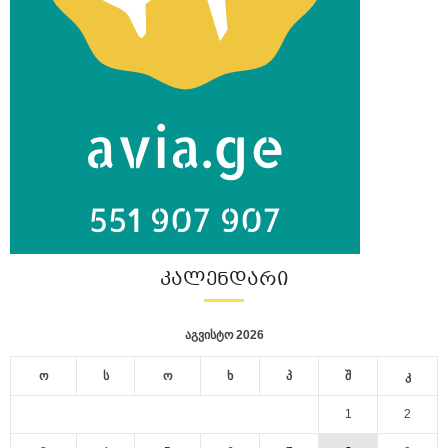
ᲙᲐᲚᲔᲜᲓᲐᲠᲘ
აგვისტო 2026
ო
ს
ო
ხ
პ
შ
კ
1
2