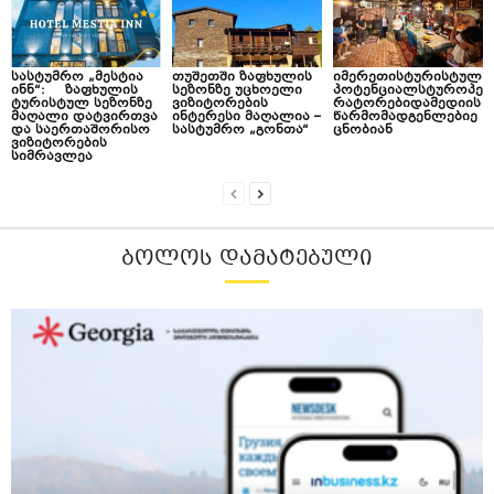
სასტუმრო „მესტია
თუშეთში ზაფხულის
იმერეთისტურისტულ
ინნ“: ზაფხულის
სეზონზე უცხოელი
პოტენციალსტუროპე
ტურისტულ სეზონზე
ვიზიტორების
რატორებიდამედიის
მაღალი დატვირთვა
ინტერესი მაღალია –
წარმომადგენლებიე
და საერთაშორისო
სასტუმრო „გონთა“
ცნობიან
ვიზიტორების
სიმრავლეა
ᲑᲝᲚᲝᲡ ᲓᲐᲛᲐᲢᲔᲑᲣᲚᲘ