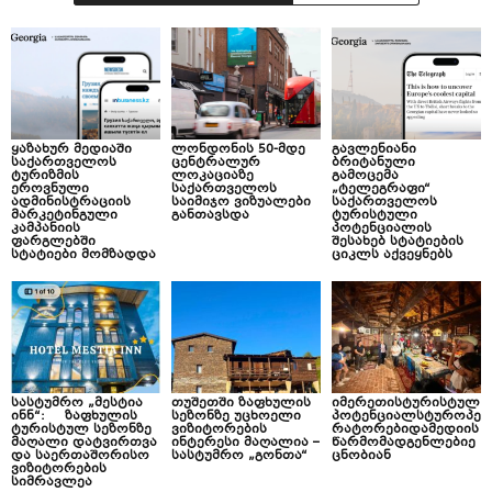
ყაზახურ მედიაში
ლონდონის 50-მდე
გავლენიანი
საქართველოს
ცენტრალურ
ბრიტანული
ტურიზმის
ლოკაციაზე
გამოცემა
ეროვნული
საქართველოს
„ტელეგრაფი“
ადმინისტრაციის
საიმიჯო ვიზუალები
საქართველოს
მარკეტინგული
განთავსდა
ტურისტული
კამპანიის
პოტენციალის
ფარგლებში
შესახებ სტატიების
სტატიები მომზადდა
ციკლს აქვეყნებს
სასტუმრო „მესტია
თუშეთში ზაფხულის
იმერეთისტურისტულ
ინნ“: ზაფხულის
სეზონზე უცხოელი
პოტენციალსტუროპე
ტურისტულ სეზონზე
ვიზიტორების
რატორებიდამედიის
მაღალი დატვირთვა
ინტერესი მაღალია –
წარმომადგენლებიე
და საერთაშორისო
სასტუმრო „გონთა“
ცნობიან
ვიზიტორების
სიმრავლეა