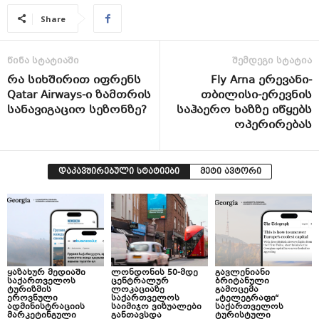
Share
წინა სტატიაში
შემდეგი სტატია
რა სიხშირით იფრენს
Fly Arna ერევანი-
Qatar Airways-ი ზამთრის
თბილისი-ერევნის
სანავიგაციო სეზონზე?
საჰაერო ხაზზე იწყებს
ოპერირებას
დაკავშირებული სტატიები
მეტი ავტორი
ყაზახურ მედიაში
ლონდონის 50-მდე
გავლენიანი
საქართველოს
ცენტრალურ
ბრიტანული
ტურიზმის
ლოკაციაზე
გამოცემა
ეროვნული
საქართველოს
„ტელეგრაფი“
ადმინისტრაციის
საიმიჯო ვიზუალები
საქართველოს
მარკეტინგული
განთავსდა
ტურისტული