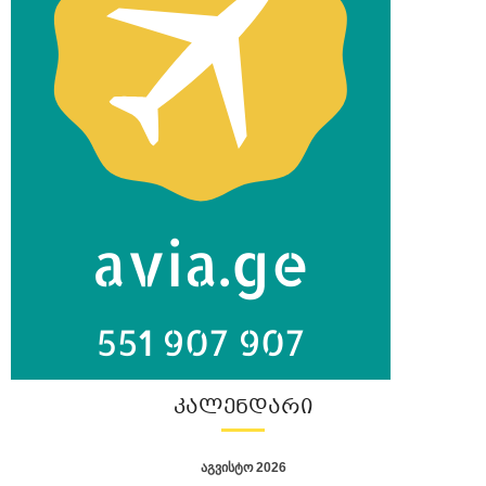
ᲙᲐᲚᲔᲜᲓᲐᲠᲘ
აგვისტო 2026