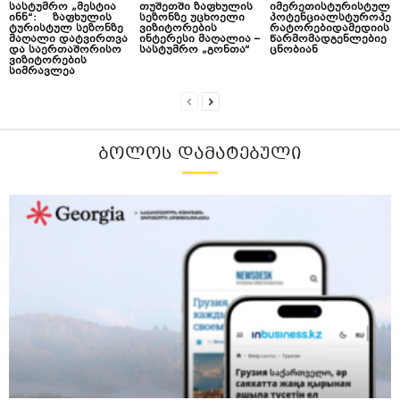
სასტუმრო „მესტია
თუშეთში ზაფხულის
იმერეთისტურისტულ
ინნ“: ზაფხულის
სეზონზე უცხოელი
პოტენციალსტუროპე
ტურისტულ სეზონზე
ვიზიტორების
რატორებიდამედიის
მაღალი დატვირთვა
ინტერესი მაღალია –
წარმომადგენლებიე
და საერთაშორისო
სასტუმრო „გონთა“
ცნობიან
ვიზიტორების
სიმრავლეა
ᲑᲝᲚᲝᲡ ᲓᲐᲛᲐᲢᲔᲑᲣᲚᲘ