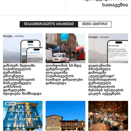
სათავეშია
დაკავშირებული სტატიები
მეტი ავტორი
ყაზახურ მედიაში
ლონდონის 50-მდე
გავლენიანი
საქართველოს
ცენტრალურ
ბრიტანული
ტურიზმის
ლოკაციაზე
გამოცემა
ეროვნული
საქართველოს
„ტელეგრაფი“
ადმინისტრაციის
საიმიჯო ვიზუალები
საქართველოს
მარკეტინგული
განთავსდა
ტურისტული
კამპანიის
პოტენციალის
ფარგლებში
შესახებ სტატიების
სტატიები მომზადდა
ციკლს აქვეყნებს