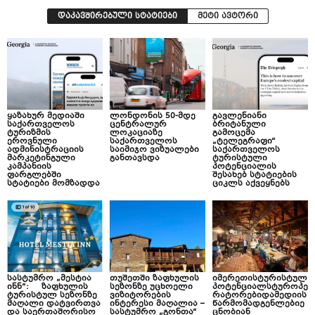
დაკავშირებული სტატიები
მეტი ავტორი
ყაზახურ მედიაში
ლონდონის 50-მდე
გავლენიანი
საქართველოს
ცენტრალურ
ბრიტანული
ტურიზმის
ლოკაციაზე
გამოცემა
ეროვნული
საქართველოს
„ტელეგრაფი“
ადმინისტრაციის
საიმიჯო ვიზუალები
საქართველოს
მარკეტინგული
განთავსდა
ტურისტული
კამპანიის
პოტენციალის
ფარგლებში
შესახებ სტატიების
სტატიები მომზადდა
ციკლს აქვეყნებს
სასტუმრო „მესტია
თუშეთში ზაფხულის
იმერეთისტურისტულ
ინნ“: ზაფხულის
სეზონზე უცხოელი
პოტენციალსტუროპე
ტურისტულ სეზონზე
ვიზიტორების
რატორებიდამედიის
მაღალი დატვირთვა
ინტერესი მაღალია –
წარმომადგენლებიე
და საერთაშორისო
სასტუმრო „გონთა“
ცნობიან