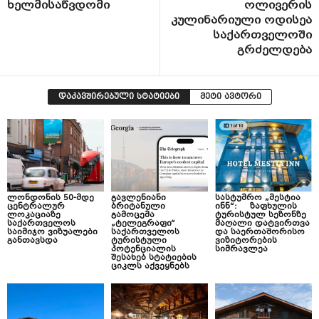
ხელმისაწვდომი
ოლივერის
კულინარიული ოდისეა
საქართველოში
გრძელდება
დაკავშირებული სტატიები
მეტი ავტორი
ლონდონის 50-მდე
გავლენიანი
სასტუმრო „მესტია
ცენტრალურ
ბრიტანული
ინნ“: ზაფხულის
ლოკაციაზე
გამოცემა
ტურისტულ სეზონზე
საქართველოს
„ტელეგრაფი“
მაღალი დატვირთვა
საიმიჯო ვიზუალები
საქართველოს
და საერთაშორისო
განთავსდა
ტურისტული
ვიზიტორების
პოტენციალის
სიმრავლეა
შესახებ სტატიების
ციკლს აქვეყნებს