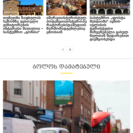
თუშეთში ზაფხულის
იმერეთისტურისტულ
სასტუმრო „ფოსტა
სეზონზე უცხოელი
პოტენციალსტუროპე
მესტიაში“ ივნის-
ვიზიტორების
რატორებიდამედიის
ივლისის
ინტერესი მაღალია –
წარმომადგენლებიე
ტურისტული
სასტუმრო „გონთა“
ცნობიან
მაჩვენებელი გასულ
წელთან შედარებით
გაუმჯობესდა
ᲑᲝᲚᲝᲡ ᲓᲐᲛᲐᲢᲔᲑᲣᲚᲘ