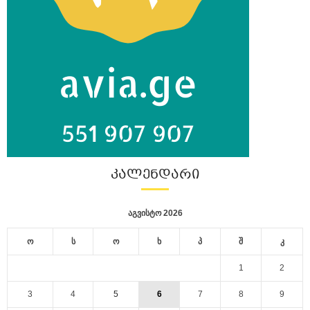
ᲙᲐᲚᲔᲜᲓᲐᲠᲘ
აგვისტო 2026
ო
ს
ო
ხ
პ
შ
კ
1
2
3
4
5
6
7
8
9