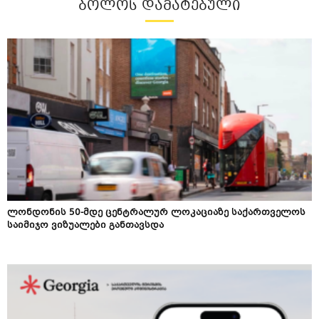
ᲑᲝᲚᲝᲡ ᲓᲐᲛᲐᲢᲔᲑᲣᲚᲘ
ლონდონის 50-მდე ცენტრალურ ლოკაციაზე საქართველოს
საიმიჯო ვიზუალები განთავსდა