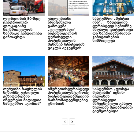
ლონდონის 50-მდე
გავლენიანი
სასტუმრო „მესტია
ცენტრალურ
ბრიტანული
ინნ“: ზაფხულის
ლოკაციაზე
გამოცემა
ტურისტულ სეზონზე
საქართველოს
„ტელეგრაფი“
მაღალი დატვირთვა
საიმიჯო ვიზუალები
საქართველოს
და საერთაშორისო
განთავსდა
ტურისტული
ვიზიტორების
პოტენციალის
სიმრავლეა
შესახებ სტატიების
ციკლს აქვეყნებს
თუშეთში ზაფხულის
იმერეთისტურისტულ
სასტუმრო „ფოსტა
სეზონზე უცხოელი
პოტენციალსტუროპე
მესტიაში“ ივნის-
ვიზიტორების
რატორებიდამედიის
ივლისის
ინტერესი მაღალია –
წარმომადგენლებიე
ტურისტული
სასტუმრო „გონთა“
ცნობიან
მაჩვენებელი გასულ
წელთან შედარებით
გაუმჯობესდა