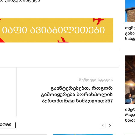
ო უნივერსიტეტი
თუშ
ვიზი
სას
შემდეგი სტატია
გაინტერესებთ, როგორ
გამოიყურება ბორისპოლის
აეროპორტი სიმაღლიდან?
იმე
რატ
ნობ
ვტორი