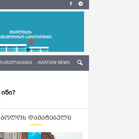
ᲠᲔᲒᲣᲚᲐᲪᲘᲔᲑᲘ
AVIATION NEWS
ინი?
ᲑᲝᲚᲝᲡ ᲓᲐᲛᲐᲢᲔᲑᲣᲚᲘ