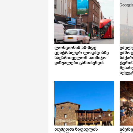
ლონდონის 50-მდე
გავლე
ცენტრალურ ლოკაციაზე
გამოც
საქართველოს საიმიჯო
საქა
ვიზუალები განთავსდა
ტური
შესახ
აქვეყ
თუშეთში ზაფხულის
იმერ