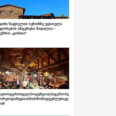
ეთში ზაფხულის სეზონზე უცხოელი
ტორების ინტერესი მაღალია –
ტუმრო „გონთა“
რეთისტურისტულპოტენციალსტუროპე
ორებიდამედიისწარმომადგენლებიეც
იან