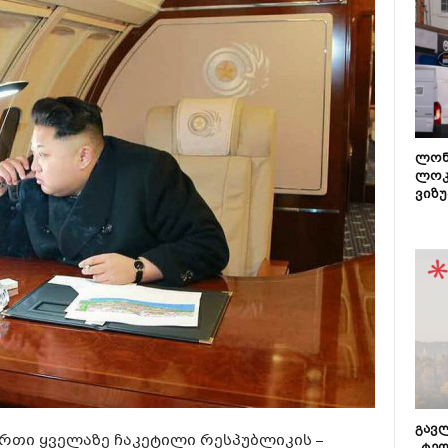
ლონ
ლოკ
ვიზუ
გავლ
თი ყველაზე ჩაკეტილი რესპუბლიკის –