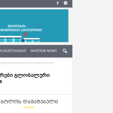
ᲠᲔᲒᲣᲚᲐᲪᲘᲔᲑᲘ
AVIATION NEWS
მულირებისთვის თბილისში შეკრიბა...
ერები გლობალური
s
ᲑᲝᲚᲝᲡ ᲓᲐᲛᲐᲢᲔᲑᲣᲚᲘ