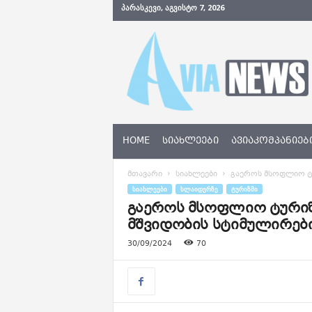
ᲞᲐᲠᲐᲡᲙᲔᲕᲘ, ᲐᲒᲕᲘᲡᲢᲝ 7, 2026
A
v
i
a
N
e
w
s
HOME
ᲡᲘᲐᲮᲚᲔᲔᲑᲘ
ᲐᲕᲘᲐᲙᲝᲛᲞᲐᲜᲘᲔᲑ
.
g
მთავარი
სიახლეები
გაეროს მსოფლიო ტუ
e
ᲡᲘᲐᲮᲚᲔᲔᲑᲘ
ᲡᲚᲐᲘᲓᲔᲠᲖᲔ
ᲢᲣᲠᲘᲖᲛᲘ
გაეროს მსოფლიო ტური
მშვიდობის სტიმულირების
30/09/2024
70