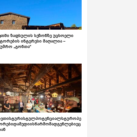
ეთში ზაფხულის სეზონზე უცხოელი
ტორების ინტერესი მაღალია –
ტუმრო „გონთა“
რეთისტურისტულპოტენციალსტუროპე
ორებიდამედიისწარმომადგენლებიეც
იან