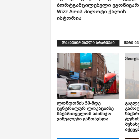
ბორტგამცილებელი ვგონივარ
Wizz Air-ის პილოტი ქალის
ისტორია
დაკავშირებული სტატიები
მეტი ა
ლონდონის 50-მდე
გავლე
ცენტრალურ ლოკაციაზე
გამოც
საქართველოს საიმიჯო
საქა
ვიზუალები განთავსდა
ტური
შესახ
აქვეყ