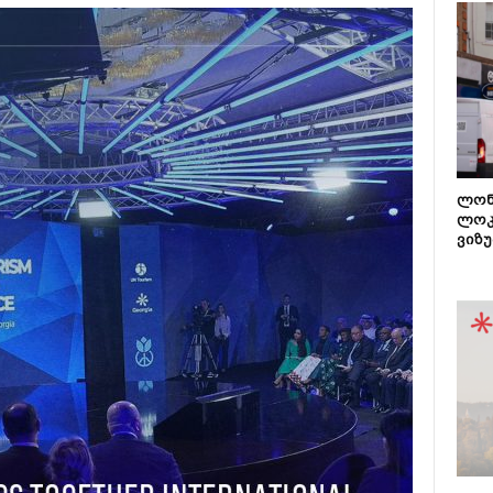
ლონ
ლოკ
ვიზუ