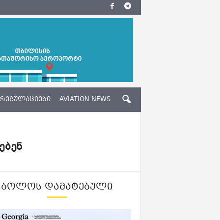
ᲠᲔᲒᲣᲚᲐᲪᲘᲔᲑᲘ
AVIATION NEWS
ებენ
ᲑᲝᲚᲝᲡ ᲓᲐᲛᲐᲢᲔᲑᲣᲚᲘ