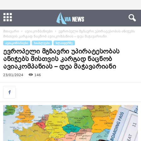
მთავარი
ავიაკომპანიები
ევროპელი მგზავრი უპირატესობას ანიჭებს
მისთვის კარგად ნაცნობ ავიაკომპანიას – დეა მაჭავარიანი
ᲐᲕᲘᲐᲙᲝᲛᲞᲐᲜᲘᲔᲑᲘ
ᲡᲘᲐᲮᲚᲔᲔᲑᲘ
ᲡᲚᲐᲘᲓᲔᲠᲖᲔ
ევროპელი მგზავრი უპირატესობას
ანიჭებს მისთვის კარგად ნაცნობ
ავიაკომპანიას – დეა მაჭავარიანი
23/01/2024
146