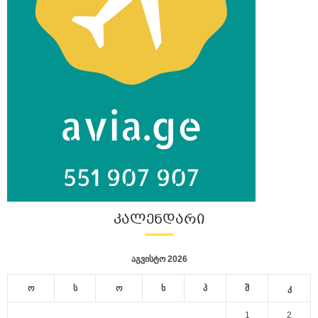
ᲙᲐᲚᲔᲜᲓᲐᲠᲘ
აგვისტო 2026
ო
ს
ო
ხ
პ
შ
კ
1
2