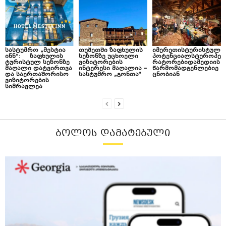
სასტუმრო „მესტია
თუშეთში ზაფხულის
იმერეთისტურისტულ
ინნ“: ზაფხულის
სეზონზე უცხოელი
პოტენციალსტუროპე
ტურისტულ სეზონზე
ვიზიტორების
რატორებიდამედიის
მაღალი დატვირთვა
ინტერესი მაღალია –
წარმომადგენლებიე
და საერთაშორისო
სასტუმრო „გონთა“
ცნობიან
ვიზიტორების
სიმრავლეა
ᲑᲝᲚᲝᲡ ᲓᲐᲛᲐᲢᲔᲑᲣᲚᲘ