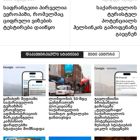
საფრანგეთი პირველია
საქართველოს
ევროპაში, რომელმაც
ტურისტულ
ციფრული ვიზების
პოტენციალს
ტესტირება დაიწყო
ჰელსინკის გამოფენაზე
გაეცნენ
დაკავშირებული სტატიები
მეტი ავტორი
ყაზახურ მედიაში
ლონდონის 50-მდე
გავლენიანი
საქართველოს
ცენტრალურ
ბრიტანული
ტურიზმის
ლოკაციაზე
გამოცემა
ეროვნული
საქართველოს
„ტელეგრაფი“
ადმინისტრაციის
საიმიჯო ვიზუალები
საქართველოს
მარკეტინგული
განთავსდა
ტურისტული
კამპანიის
პოტენციალის
ფარგლებში
შესახებ სტატიების
სტატიები მომზადდა
ციკლს აქვეყნებს