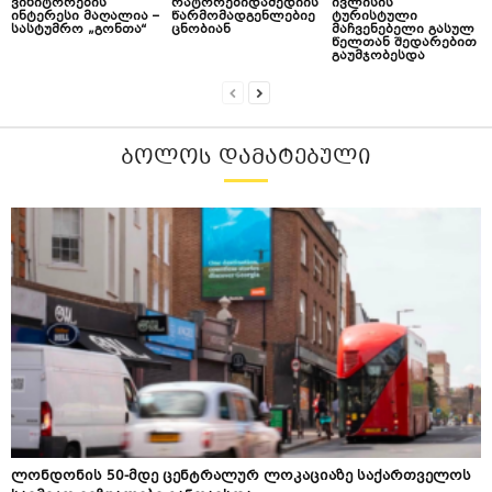
ვიზიტორების
რატორებიდამედიის
ივლისის
ინტერესი მაღალია –
წარმომადგენლებიე
ტურისტული
სასტუმრო „გონთა“
ცნობიან
მაჩვენებელი გასულ
წელთან შედარებით
გაუმჯობესდა
ᲑᲝᲚᲝᲡ ᲓᲐᲛᲐᲢᲔᲑᲣᲚᲘ
ლონდონის 50-მდე ცენტრალურ ლოკაციაზე საქართველოს