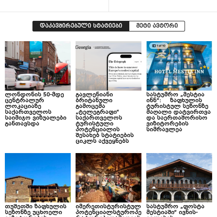
დაკავშირებული სტატიები
მეტი ავტორი
ლონდონის 50-მდე
გავლენიანი
სასტუმრო „მესტია
ცენტრალურ
ბრიტანული
ინნ“: ზაფხულის
ლოკაციაზე
გამოცემა
ტურისტულ სეზონზე
საქართველოს
„ტელეგრაფი“
მაღალი დატვირთვა
საიმიჯო ვიზუალები
საქართველოს
და საერთაშორისო
განთავსდა
ტურისტული
ვიზიტორების
პოტენციალის
სიმრავლეა
შესახებ სტატიების
ციკლს აქვეყნებს
თუშეთში ზაფხულის
იმერეთისტურისტულ
სასტუმრო „ფოსტა
სეზონზე უცხოელი
პოტენციალსტუროპე
მესტიაში“ ივნის-