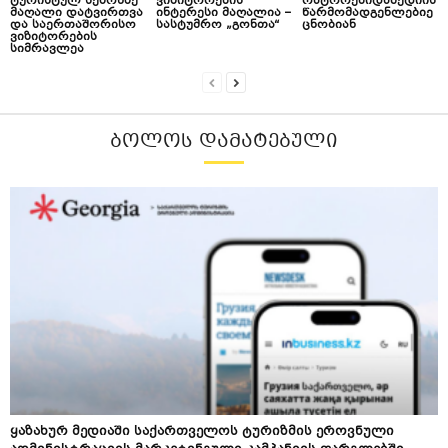
ტურისტულ სეზონზე
ვიზიტორების
რატორებიდამედიის
მაღალი დატვირთვა
ინტერესი მაღალია –
წარმომადგენლებიე
და საერთაშორისო
სასტუმრო „გონთა“
ცნობიან
ვიზიტორების
სიმრავლეა
ᲑᲝᲚᲝᲡ ᲓᲐᲛᲐᲢᲔᲑᲣᲚᲘ
ყაზახურ მედიაში საქართველოს ტურიზმის ეროვნული