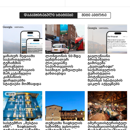
დაკავშირებული სტატიები
მეტი ავტორი
ყაზახურ მედიაში
ლონდონის 50-მდე
გავლენიანი
საქართველოს
ცენტრალურ
ბრიტანული
ტურიზმის
ლოკაციაზე
გამოცემა
ეროვნული
საქართველოს
„ტელეგრაფი“
ადმინისტრაციის
საიმიჯო ვიზუალები
საქართველოს
მარკეტინგული
განთავსდა
ტურისტული
კამპანიის
პოტენციალის
ფარგლებში
შესახებ სტატიების
სტატიები მომზადდა
ციკლს აქვეყნებს
სასტუმრო „მესტია
თუშეთში ზაფხულის
იმერეთისტურისტულ
ინნ“: ზაფხულის
სეზონზე უცხოელი
პოტენციალსტუროპე