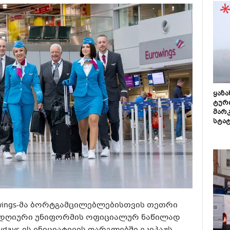
ყაზ
ტურ
მარ
სტა
owings-მა ბორტგამცილებლებისთვის თეთრი
დღიური უნიფორმის ოფიციალურ ნაწილად