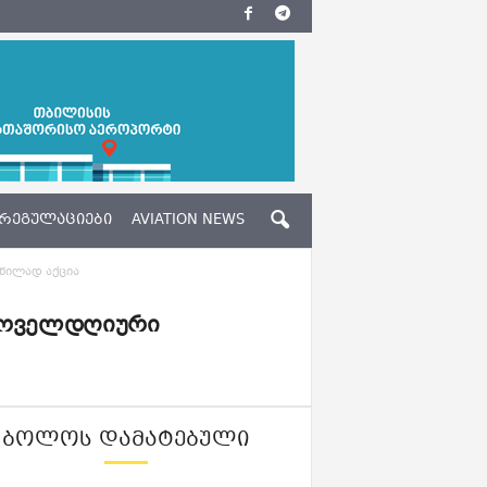
ᲠᲔᲒᲣᲚᲐᲪᲘᲔᲑᲘ
AVIATION NEWS
წილად აქცია
 ყოველდღიური
ᲑᲝᲚᲝᲡ ᲓᲐᲛᲐᲢᲔᲑᲣᲚᲘ