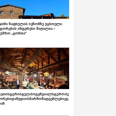
ეთში ზაფხულის სეზონზე უცხოელი
ტორების ინტერესი მაღალია –
ტუმრო „გონთა“
რეთისტურისტულპოტენციალსტუროპე
ორებიდამედიისწარმომადგენლებიეც
იან