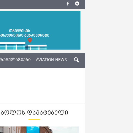
ᲠᲔᲒᲣᲚᲐᲪᲘᲔᲑᲘ
AVIATION NEWS
ᲑᲝᲚᲝᲡ ᲓᲐᲛᲐᲢᲔᲑᲣᲚᲘ