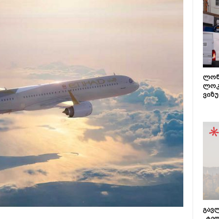
ლონ
ლოკ
ვიზუ
გავლ