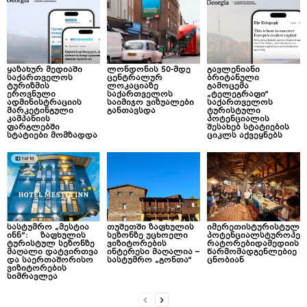
ყაზახურ მედიაში
ლონდონის 50-მდე
გავლენიანი
საქართველოს
ცენტრალურ
ბრიტანული
ტურიზმის
ლოკაციაზე
გამოცემა
ეროვნული
საქართველოს
„ტელეგრაფი“
ადმინისტრაციის
საიმიჯო ვიზუალები
საქართველოს
მარკეტინგული
განთავსდა
ტურისტული
კამპანიის
პოტენციალის
ფარგლებში
შესახებ სტატიების
სტატიები მომზადდა
ციკლს აქვეყნებს
სასტუმრო „მესტია
თუშეთში ზაფხულის
იმერეთისტურისტულ
ინნ“: ზაფხულის
სეზონზე უცხოელი
პოტენციალსტუროპე
ტურისტულ სეზონზე
ვიზიტორების
რატორებიდამედიის
მაღალი დატვირთვა
ინტერესი მაღალია –
წარმომადგენლებიე
და საერთაშორისო
სასტუმრო „გონთა“
ცნობიან
ვიზიტორების
სიმრავლეა