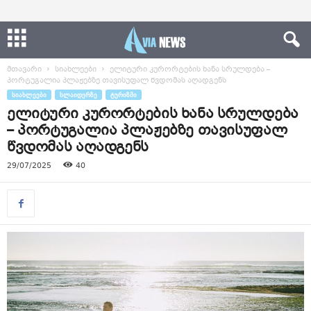
მთავარი
სიახლეები
ელიტური კურორტების ხანა სრულდება –
პორტუგალია პლაჟებზე თავისუფალ წვდომას აღადგენს
ᲡᲘᲐᲮᲚᲔᲔᲑᲘ
ᲡᲚᲐᲘᲓᲔᲠᲖᲔ
ᲢᲣᲠᲘᲖᲛᲘ
ელიტური კურორტების ხანა სრულდება
– პორტუგალია პლაჟებზე თავისუფალ
წვდომას აღადგენს
29/07/2025
40