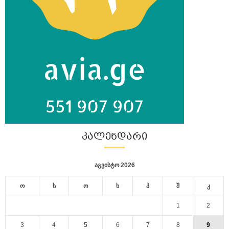
ᲙᲐᲚᲔᲜᲓᲐᲠᲘ
აგვისტო 2026
ო
ს
ო
ხ
პ
შ
კ
1
2
3
4
5
6
7
8
9