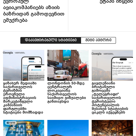
ევროპულ
ეტაპს იწყებს
ავიაკომპანიებს აზიის
ბაზრიდან გამოდევნით
ემუქრება
დაკავშირებული სტატიები
მეტი ავტორი
ყაზახურ მედიაში
ლონდონის 50-მდე
გავლენიანი
საქართველოს
ცენტრალურ
ბრიტანული
ტურიზმის
ლოკაციაზე
გამოცემა
ეროვნული
საქართველოს
„ტელეგრაფი“
ადმინისტრაციის
საიმიჯო ვიზუალები
საქართველოს
მარკეტინგული
განთავსდა
ტურისტული
კამპანიის
პოტენციალის
ფარგლებში
შესახებ სტატიების
სტატიები მომზადდა
ციკლს აქვეყნებს