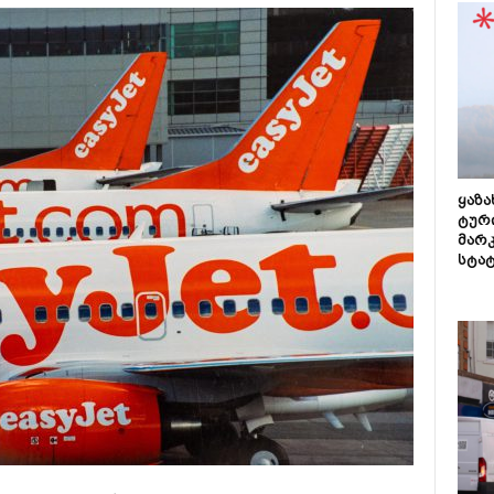
ყაზ
ტურ
მარ
სტა