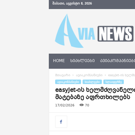
ᲨᲐᲑᲐᲗᲘ, ᲐᲒᲕᲘᲡᲢᲝ 8, 2026
A
v
i
a
N
e
w
s
HOME
ᲡᲘᲐᲮᲚᲔᲔᲑᲘ
ᲐᲕᲘᲐᲙᲝᲛᲞᲐᲜᲘᲔᲑ
.
g
მთავარი
ავიაკომპანიები
easyJet-ის ხელ
e
ᲐᲕᲘᲐᲙᲝᲛᲞᲐᲜᲘᲔᲑᲘ
ᲡᲘᲐᲮᲚᲔᲔᲑᲘ
ᲡᲚᲐᲘᲓᲔᲠᲖᲔ
easyJet-ის ხელმძღვანელ
მატებაზე აფრთხილებს
17/02/2026
70