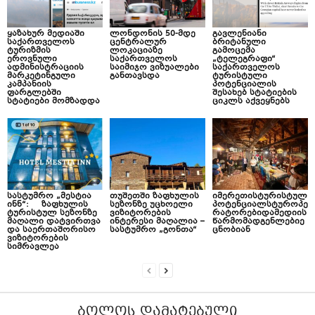
ყაზახურ მედიაში
ლონდონის 50-მდე
გავლენიანი
საქართველოს
ცენტრალურ
ბრიტანული
ტურიზმის
ლოკაციაზე
გამოცემა
ეროვნული
საქართველოს
„ტელეგრაფი“
ადმინისტრაციის
საიმიჯო ვიზუალები
საქართველოს
მარკეტინგული
განთავსდა
ტურისტული
კამპანიის
პოტენციალის
ფარგლებში
შესახებ სტატიების
სტატიები მომზადდა
ციკლს აქვეყნებს
სასტუმრო „მესტია
თუშეთში ზაფხულის
იმერეთისტურისტულ
ინნ“: ზაფხულის
სეზონზე უცხოელი
პოტენციალსტუროპე
ტურისტულ სეზონზე
ვიზიტორების
რატორებიდამედიის
მაღალი დატვირთვა
ინტერესი მაღალია –
წარმომადგენლებიე
და საერთაშორისო
სასტუმრო „გონთა“
ცნობიან
ვიზიტორების
სიმრავლეა
ᲑᲝᲚᲝᲡ ᲓᲐᲛᲐᲢᲔᲑᲣᲚᲘ