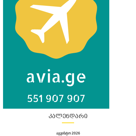
ᲙᲐᲚᲔᲜᲓᲐᲠᲘ
აგვისტო 2026