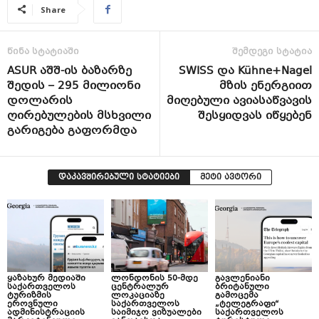
Share
წინა სტატიაში
შემდეგი სტატია
ASUR აშშ-ის ბაზარზე
SWISS და Kühne+Nagel
შედის – 295 მილიონი
მზის ენერგიით
დოლარის
მიღებული ავიასაწვავის
ღირებულების მსხვილი
შესყიდვას იწყებენ
გარიგება გაფორმდა
დაკავშირებული სტატიები
მეტი ავტორი
ყაზახურ მედიაში
ლონდონის 50-მდე
გავლენიანი
საქართველოს
ცენტრალურ
ბრიტანული
ტურიზმის
ლოკაციაზე
გამოცემა
ეროვნული
საქართველოს
„ტელეგრაფი“
ადმინისტრაციის
საიმიჯო ვიზუალები
საქართველოს