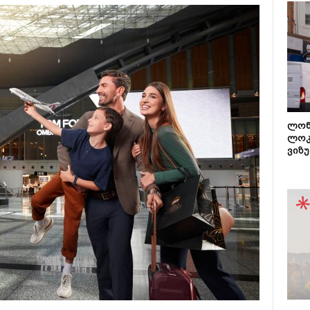
ლონ
ლოკ
ვიზუ