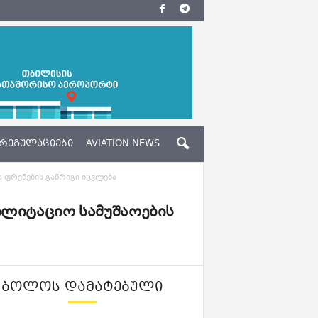
ᲠᲔᲒᲣᲚᲐᲪᲘᲔᲑᲘ
AVIATION NEWS
 ფრენების განრიგი იცვლება
ილიტაციო სამუშაოების
ᲑᲝᲚᲝᲡ ᲓᲐᲛᲐᲢᲔᲑᲣᲚᲘ