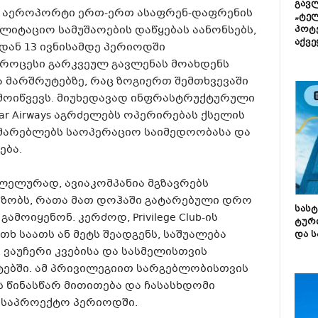
გავლ
 აეროპორტი ერთ-ერთ ასაფრენ-დაფრენის
„ტე
ლიტაციო სამუშაოების დაწყებას აანონსებს,
პოტე
აქვე
დან 13 ივნისამდე პერიოდში
როცესი გარკვეულ გავლენას მოახდენს
 მარშრუტებზე, რაც ზოგიერთ შემთხვევაში
მოიწვევს. მიუხედავად ინფრასტრუქტურული
tar Airways აგრძელებს ოპერირებას ქსელის
მარებლებს საოპერაციო საიმედოობასა და
ება.
ელურად, ავიაკომპანია მგზავრებს
აზობს, რათა მათ დოჰაში გატარებული დრო
სას
ოიყენონ. კერძოდ, Privilege Club-ის
ტურ
ხ საათს ან მეტს შეადგენს, საშუალება
და ს
ვაუჩერი კვებისა და სასმელისთვის
ებში. ამ პრივილეგიით სარგებლობისთვის
 წინასწარ მითითება და ჩასასხდომი
 საპროექტო პერიოდში.