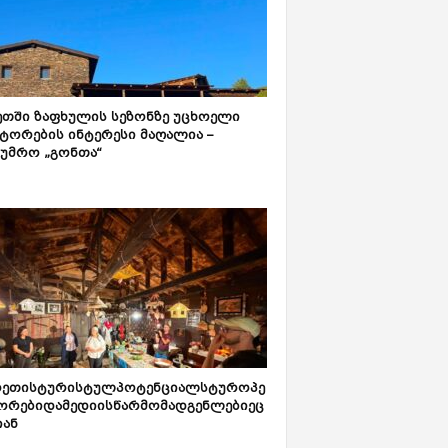
ეთში ზაფხულის სეზონზე უცხოელი
ტორების ინტერესი მაღალია –
ტუმრო „გონთა“
რეთისტურისტულპოტენციალსტუროპე
ორებიდამედიისწარმომადგენლებიეც
იან