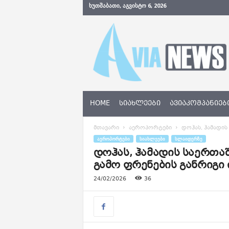
ᲮᲣᲗᲨᲐᲑᲐᲗᲘ, ᲐᲒᲕᲘᲡᲢᲝ 6, 2026
A
v
i
a
N
e
w
s
HOME
ᲡᲘᲐᲮᲚᲔᲔᲑᲘ
ᲐᲕᲘᲐᲙᲝᲛᲞᲐᲜᲘᲔᲑ
.
g
მთავარი
აეროპორტები
დოჰას, ჰამადი
e
ᲐᲔᲠᲝᲞᲝᲠᲢᲔᲑᲘ
ᲡᲘᲐᲮᲚᲔᲔᲑᲘ
ᲡᲚᲐᲘᲓᲔᲠᲖᲔ
დოჰას, ჰამადის საერთ
გამო ფრენების განრიგი
24/02/2026
36