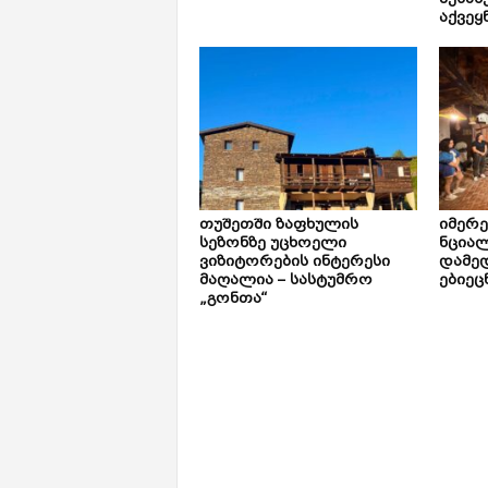
შესახ
აქვეყ
თუშეთში ზაფხულის
იმერ
სეზონზე უცხოელი
ნცია
ვიზიტორების ინტერესი
დამე
მაღალია – სასტუმრო
ებიეც
„გონთა“