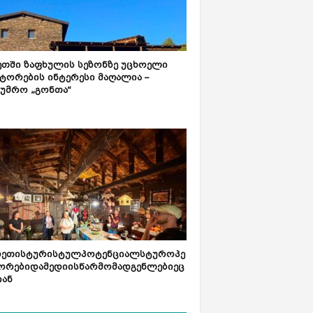
ეთში ზაფხულის სეზონზე უცხოელი
ტორების ინტერესი მაღალია –
ტუმრო „გონთა“
რეთისტურისტულპოტენციალსტუროპე
ორებიდამედიისწარმომადგენლებიეც
იან