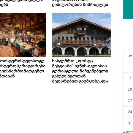
ებ სტატიების ციკლს
საერთაშორისო
ნებს
ვიზიტორების სიმრავლეა
ო
ეთისტურისტულპოტე
სასტუმრო „ფოსტა
ლსტუროპერატორები
მესტიაში“ ივნის-ივლისის
დიისწარმომადგენლ
ტურისტული მაჩვენებელი
ნობიან
გასულ წელთან
3
შედარებით გაუმჯობესდა
10
17
24
31
« ივ