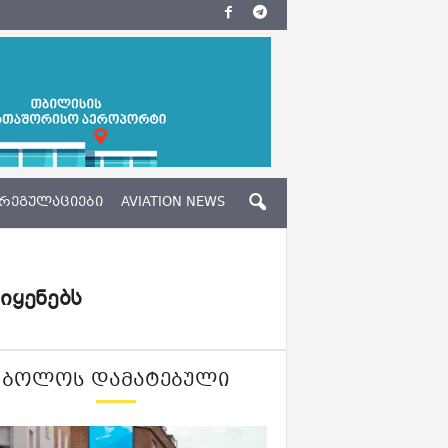
ᲠᲔᲒᲣᲚᲐᲪᲘᲔᲑᲘ
AVIATION NEWS
იყენებს
ᲑᲝᲚᲝᲡ ᲓᲐᲛᲐᲢᲔᲑᲣᲚᲘ