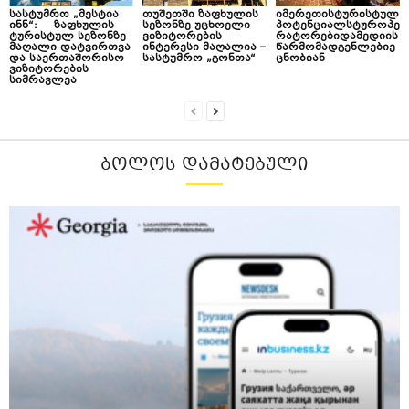
სასტუმრო „მესტია
თუშეთში ზაფხულის
იმერეთისტურისტულ
ინნ“: ზაფხულის
სეზონზე უცხოელი
პოტენციალსტუროპე
ტურისტულ სეზონზე
ვიზიტორების
რატორებიდამედიის
მაღალი დატვირთვა
ინტერესი მაღალია –
წარმომადგენლებიე
და საერთაშორისო
სასტუმრო „გონთა“
ცნობიან
ვიზიტორების
სიმრავლეა
ᲑᲝᲚᲝᲡ ᲓᲐᲛᲐᲢᲔᲑᲣᲚᲘ