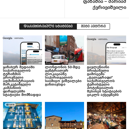
ფაზაშია – მარიამ
ქვრივიშვილი
დაკავშირებული სტატიები
მეტი ავტორი
ყაზახურ მედიაში
ლონდონის 50-მდე
გავლენიანი
საქართველოს
ცენტრალურ
ბრიტანული
ტურიზმის
ლოკაციაზე
გამოცემა
ეროვნული
საქართველოს
„ტელეგრაფი“
ადმინისტრაციის
საიმიჯო ვიზუალები
საქართველოს
მარკეტინგული
განთავსდა
ტურისტული
კამპანიის
პოტენციალის
ფარგლებში
შესახებ სტატიების
სტატიები მომზადდა
ციკლს აქვეყნებს