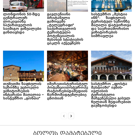
ლონდონის 50-მდე
გავლენიანი
სასტუმრო „მესტია
ცენტრალურ
ბრიტანული
ინნ“: ზაფხულის
ლოკაციაზე
გამოცემა
ტურისტულ სეზონზე
საქართველოს
„ტელეგრაფი“
მაღალი დატვირთვა
საიმიჯო ვიზუალები
საქართველოს
და საერთაშორისო
განთავსდა
ტურისტული
ვიზიტორების
პოტენციალის
სიმრავლეა
შესახებ სტატიების
ციკლს აქვეყნებს
თუშეთში ზაფხულის
იმერეთისტურისტულ
სასტუმრო „ფოსტა
სეზონზე უცხოელი
პოტენციალსტუროპე
მესტიაში“ ივნის-
ვიზიტორების
რატორებიდამედიის
ივლისის
ინტერესი მაღალია –
წარმომადგენლებიე
ტურისტული
სასტუმრო „გონთა“
ცნობიან
მაჩვენებელი გასულ
წელთან შედარებით
გაუმჯობესდა
ᲑᲝᲚᲝᲡ ᲓᲐᲛᲐᲢᲔᲑᲣᲚᲘ