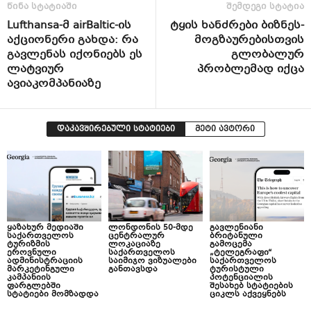
წინა სტატიაში
შემდეგი სტატია
Lufthansa-მ airBaltic-ის
ტყის ხანძრები ბიზნეს-
აქციონერი გახდა: რა
მოგზაურებისთვის
გავლენას იქონიებს ეს
გლობალურ
ლატვიურ
პრობლემად იქცა
ავიაკომპანიაზე
დაკავშირებული სტატიები
მეტი ავტორი
ყაზახურ მედიაში
ლონდონის 50-მდე
გავლენიანი
საქართველოს
ცენტრალურ
ბრიტანული
ტურიზმის
ლოკაციაზე
გამოცემა
ეროვნული
საქართველოს
„ტელეგრაფი“
ადმინისტრაციის
საიმიჯო ვიზუალები
საქართველოს
მარკეტინგული
განთავსდა
ტურისტული
კამპანიის
პოტენციალის
ფარგლებში
შესახებ სტატიების
სტატიები მომზადდა
ციკლს აქვეყნებს