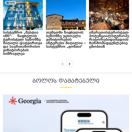
სასტუმრო „მესტია
თუშეთში ზაფხულის
იმერეთისტურისტულ
ინნ“: ზაფხულის
სეზონზე უცხოელი
პოტენციალსტუროპე
ტურისტულ სეზონზე
ვიზიტორების
რატორებიდამედიის
მაღალი დატვირთვა
ინტერესი მაღალია –
წარმომადგენლებიე
და საერთაშორისო
სასტუმრო „გონთა“
ცნობიან
ვიზიტორების
სიმრავლეა
ᲑᲝᲚᲝᲡ ᲓᲐᲛᲐᲢᲔᲑᲣᲚᲘ