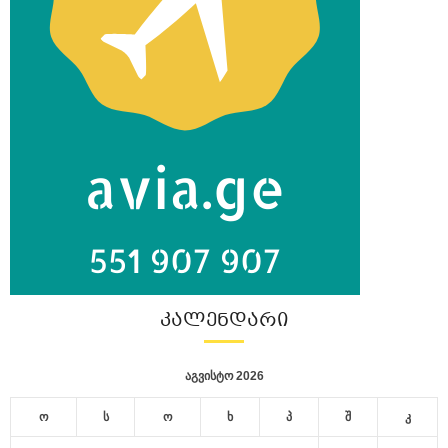
ᲙᲐᲚᲔᲜᲓᲐᲠᲘ
აგვისტო 2026
ო
ს
ო
ხ
პ
შ
კ